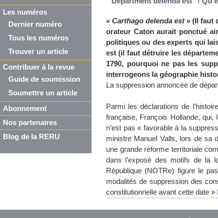
"Department delenda est" ! Qu'en
Les numéros
« Carthago delenda est »
(Il faut
Dernier numéro
orateur Caton aurait ponctué a
Tous les numéros
politiques ou des experts qui la
Trouver un article
est (il faut détruire les départe
1790, pourquoi ne pas les suppr
Contribuer à la revue
interrogeons la géographie histo
Guide de soumission
La suppression annoncée de dépa
Soumettre un article
Parmi les déclarations de l’histoi
Abonnement
française, François Hollande, qui,
Nos partenaires
n’est pas « favorable à la suppres
Blog de la RERU
ministre Manuel Valls, lors de sa 
une grande réforme territoriale c
dans l’exposé des motifs de la lo
République (NOTRe) figure le pas
modalités de suppression des cons
constitutionnelle avant cette date »